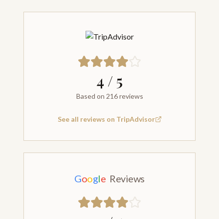
4
/ 5
Based on 216 reviews
See all reviews on TripAdvisor
G
o
o
g
l
e
Reviews