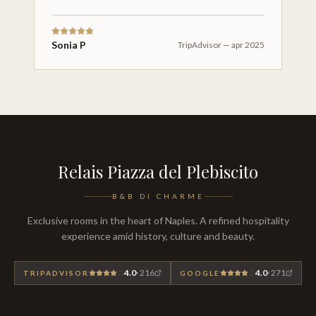
Sonia P
TripAdvisor
—
apr 2025
Relais Piazza del Plebiscito
B&B DI CHARME
Exclusive rooms in the heart of Naples. A refined hospitality
experience amid history, culture and beauty.
4.0
·
216
4.0
·
271
TRIPADVISOR
GOOGLE