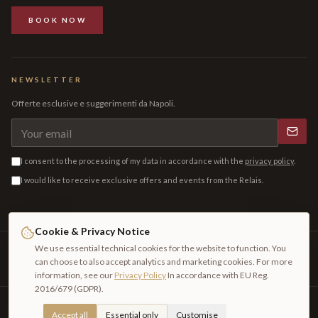
BOOK NOW
NEWSLETTER
Offerte esclusive e suggerimenti da Napoli.
I consent to the processing of my data in accordance with the
privacy policy
.
I would like to receive exclusive offers and events from the Relais.
Cookie & Privacy Notice
We use essential technical cookies for the website to function. You
CODICI CIN
IT063049B4DHVWHLMU
can choose to also accept analytics and marketing cookies. For more
IT063049B4HGUD36FY
information, see our
Privacy Policy
In accordance with EU Reg.
2016/679 (GDPR).
©
2026
Room To Art Srl
—
P.IVA 08192511213
Accept all
Essential only
Customise
All rights
PRIVACY
COOKIE
BACK